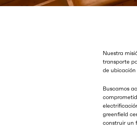
Nuestra misió
transporte po
de ubicación 
Buscamos act
comprometidos
electrificaci
greenfield ce
construir un 