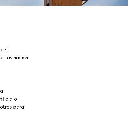
a el
. Los socios
la
nfield o
sotros para