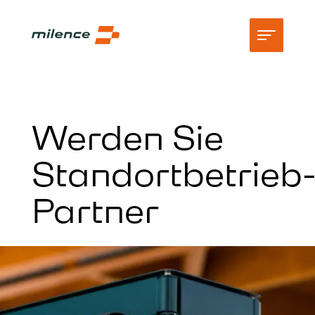
Support
Werden Sie
Netzwerk
Standortbetrieb
Jetzt laden
Partner
Ressourcen
Unternehmen