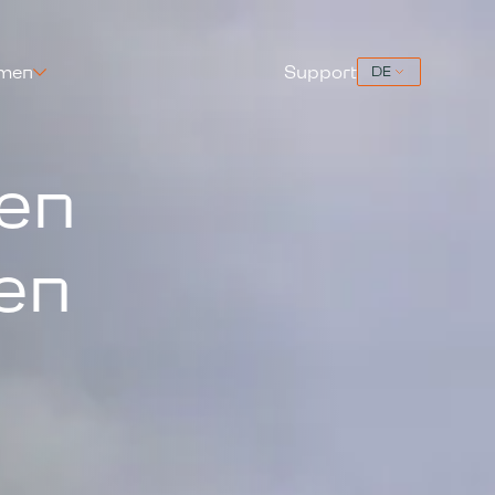
hmen
Support
hen
en