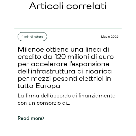
Articoli correlati
4 min di lettura
May 6 2026
Milence ottiene una linea di
credito da 120 milioni di euro
per accelerare l’espansione
dell’infrastruttura di ricarica
per mezzi pesanti elettrici in
tutta Europa
La firma dell’accordo di finanziamento
con un consorzio di
finanziatori internazionali rappresenta
una tappa fondamentale per Milence,
Read more
a conferma del suo vincente ingresso
nel mercato dei capitali. Con 34 hub di