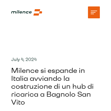
Supporto
Rete
Inizia a ricaricare
July 4, 2024
Milence si espande in
Società
Italia avviando la
costruzione di un hub di
ricarica a Bagnolo San
Vito