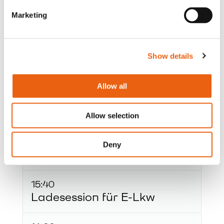
Wirtschaft
, Industrie,
Klimaschutz
Marketing
und Energie
sowie
stellvertretende
Ministerpräsidentin
des Landes
Nordrhein-Westfalen
Show details
Hannah
Tijmes
​ –
Generalkonsulin
des
Königreichs
der
Niederlande
in
Deutschland
Allow all
Horst Kottmeyer
​ –
Geschäftsführer der Kottmeyer
Allow selection
GmbH & Co. KG Internationale
Spedition und
Aufsichtsratsvorsitzender des BGL
Deny
e.V.
15:40
Ladesession für E-Lkw