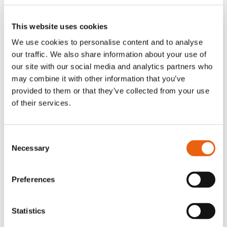
Eröffnung des Milence-
Ladeparks:
This website uses cookies
Recklinghausen
We use cookies to personalise content and to analyse
our traffic. We also share information about your use of
Blitzkuhlenstraße 90, 45659
our site with our social media and analytics partners who
Recklinghausen
may combine it with other information that you’ve
provided to them or that they’ve collected from your use
of their services.
Dienstag, 15. Juli 2025
Consent
14:30
Necessary
Selection
Registrierung & Begrüßung
Preferences
15:00
Offizielle Eröffnungsreden
Statistics
Anja van Niersen
​ –
CEO Milence
Mona
Neubaur
​ –
Ministerin
für