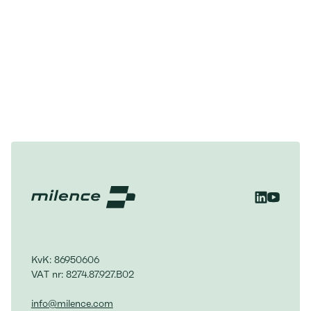
KvK: 86950606
VAT nr: 8274.87.927.B02
info@milence.com