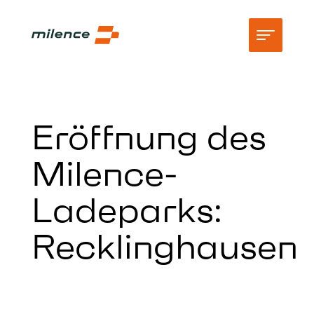
Support
Eröffnung des
Netzwerk
Milence-
Jetzt laden
Ladeparks:
Ressourcen
Unternehmen
Recklinghausen