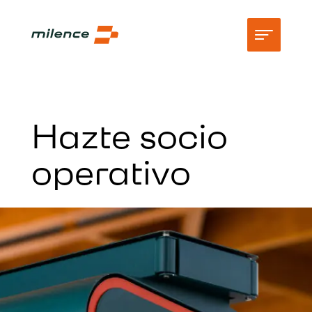
Soporte
Hazte socio
Red
operativo
Comienza la recarga
Empresa