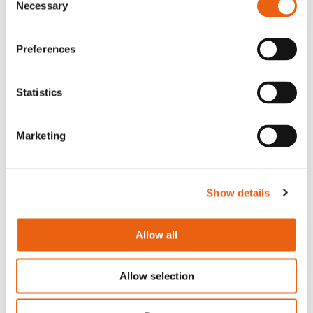
Necessary
Selection
Preferences
Teléfono
Statistics
Correo electrónico
Marketing
Show details
Tipo de asociación
Mantenimiento
Socios de limpieza
eléctrico/técnico
Allow all
Construcción (obra
Allow selection
civil y/o eléctrica
Operaciones
técnica)