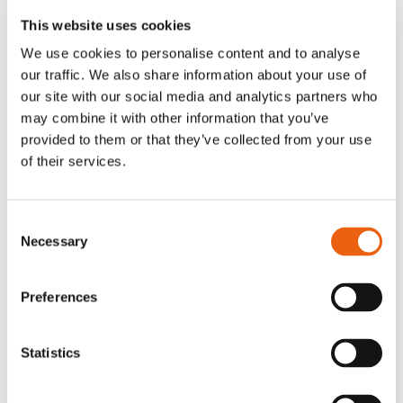
Energiewende und Unabhängigkeit Europas. Sie
verringert die Abhängigkeit von importierten
This website uses cookies
fossilen Brennstoffen und stärkt gleichzeitig die
We use cookies to personalise content and to analyse
Widerstandsfähigkeit und
our traffic. We also share information about your use of
Wettbewerbsfähigkeit. Die Technologie ist
our site with our social media and analytics partners who
bereit, der Business Case zeichnet sich ab, und
may combine it with other information that you’ve
mit anhaltender Dynamik und politischer
provided to them or that they’ve collected from your use
Unterstützung können wir diesen Wandel in
of their services.
ganz Europa skalieren.“
Anja van Niersen,
Chief Executive Officer von Milence.
Consent
„Die Unterstützung durch diese starke Gruppe
Necessary
Selection
internationaler Finanzierungspartner
unterstreicht das Vertrauen sowohl in unsere
Preferences
Strategie als auch in die entscheidende Rolle
der Ladeinfrastruktur beim Übergang zum
elektrischen Straßengüterverkehr. Diese
Statistics
Finanzierung markiert den ersten Zugang des
Unternehmens zum breiteren Kapitalmarkt und