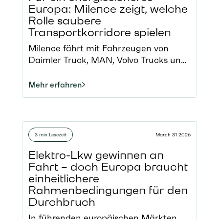
Europa: Milence zeigt, welche
Rolle saubere
Transportkorridore spielen
Milence fährt mit Fahrzeugen von
Daimler Truck, MAN, Volvo Trucks und
Renault Trucks eine 1.000 km lange,
vollelektrische Strecke von Paris nach
Mehr erfahren
Berlin Die Tour unterstreicht die
Wirtschaftlichkeit, die
Nachhaltigkeitswirkung und die
Bedeutung sauberer
3 min Lesezeit
March 31 2026
Transportkorridore für die
Energiesicherheit Europas
Elektro-Lkw gewinnen an
Branchenvertreter und politische
Fahrt – doch Europa braucht
Entscheidungsträger kommen
einheitlichere
zusammen, um Praxisbeispiele zu
Rahmenbedingungen für den
diskutieren und Hindernisse beim
Durchbruch
Hochlauf emissionsfreier Güterverkehre
In führenden europäischen Märkten