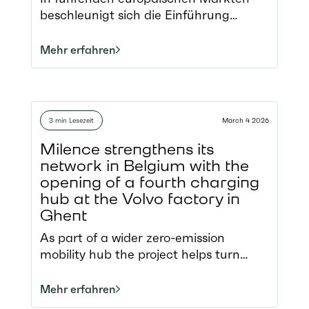
zu adressieren
beschleunigt sich die Einführung
schwerer elektrischer Nutzfahrzeuge –
die Pilotphase ist vielerorts bereits
Mehr erfahren
abgeschlossen Klare politische
Rahmenbedingungen, gezielte
Förderung und der Ausbau der
Ladeinfrastruktur treiben die
3 min Lesezeit
March 4 2026
Verbreitung voran – doch der
Fortschritt ist von Land zu Land sehr
Milence strengthens its
unterschiedlich Die jüngste
network in Belgium with the
Energiekrise hat gezeigt, wie
opening of a fourth charging
verwundbar Europa durch seine
hub at the Volvo factory in
Abhängigkeit von importierten fossilen
Ghent
Brennstoffen ist Das Whitepaper
As part of a wider zero-emission
benennt zentrale politische
mobility hub the project helps turn
Stellschrauben, um die
cross-border electric road transport
flächendeckende Einführung
into reality. Located in the Port of
Mehr erfahren
voranzutreiben und eine Zersplitterung
Ghent, a key Belgian logistics region,