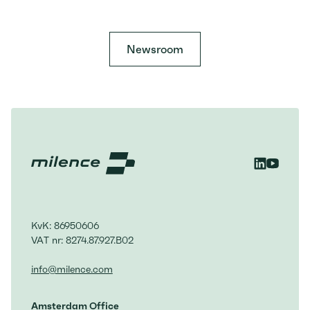
der europäischen Verkehrswende zu
the hub opens new electric routes
verhindern
along the North Sea–Mediterranean
Corridor.
Newsroom
KvK: 86950606
VAT nr: 8274.87.927.B02
info@milence.com
Amsterdam Office