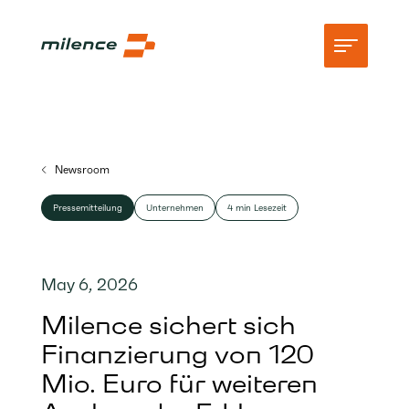
Support
Newsroom
Netzwerk
Pressemitteilung
Unternehmen
4 min Lesezeit
Jetzt laden
Ressourcen
May 6, 2026
Unternehmen
Milence sichert sich
Finanzierung von 120
Mio. Euro für weiteren