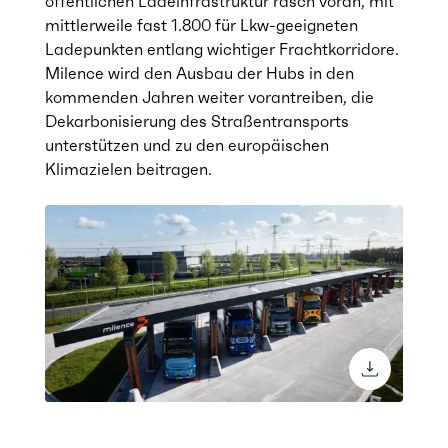
öffentlichen Ladeinfrastruktur rasch voran, mit
mittlerweile fast 1.800 für Lkw-geeigneten
Ladepunkten entlang wichtiger Frachtkorridore.
Milence wird den Ausbau der Hubs in den
kommenden Jahren weiter vorantreiben, die
Dekarbonisierung des Straßentransports
unterstützen und zu den europäischen
Klimazielen beitragen.
download 