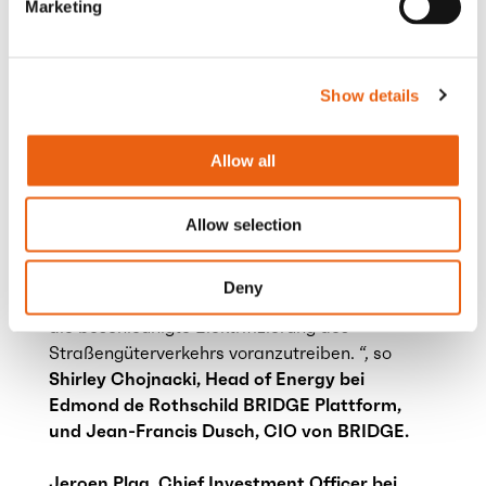
Marketing
stärkt unsere Position für zukünftige
Kapitalbeschaffungen“, schloss
Wolfgang
Brand, Chief Financial Officer von Milence.
Show details
„Wir sind sehr stolz darauf, Milence beim
Aufbau zentraler Infrastrukturen zu
Allow all
unterstützen, die einen emissionsfreien Verkehr
in Europa ermöglichen.Dank der starken
Unterstützung durch führende europäische
Allow selection
Lkw-Hersteller sowie sein First-Mover-Vorteil im
Bereich dedizierter Ladeinfrastruktur für
Deny
Nutzfahrzeuge ist Milence gut positioniert um
die beschleunigte Elektrifizierung des
Straßengüterverkehrs voranzutreiben. “, so
Shirley Chojnacki, Head of Energy bei
Edmond de Rothschild BRIDGE Plattform,
und Jean-Francis Dusch, CIO von BRIDGE.
Jeroen Plag, Chief Investment Officer bei