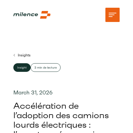
Assistance
Insights
Réseau
Insight
3 min de lecture
Commencez à recharger
Ressources
March 31, 2026
Entreprise
Accélération de
l’adoption des camions
lourds électriques :