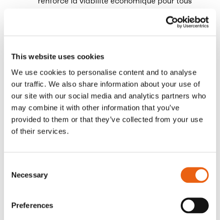
renforce la viabilité économique pour tous
les acteurs. La combinaison d’incitations
politiques, d’avantages opérationnels
tangibles et d’infrastructures fiables est
essentielle pour accélérer cette
This website uses cookies
dynamique.
We use cookies to personalise content and to analyse
our traffic. We also share information about your use of
Évolutions depuis 2025
our site with our social media and analytics partners who
Les mesures politiques favorables, des cadres
may combine it with other information that you’ve
réglementaires clarifiés et l’amélioration
provided to them or that they’ve collected from your use
continue de l’efficacité des véhicules se
of their services.
renforcent mutuellement, consolidant
l’argument économique en faveur de
l’électrification et réduisant la dépendance aux
Consent
subventions.
Necessary
Selection
De l’investissement partagé à la création de
Preferences
valeur partagée