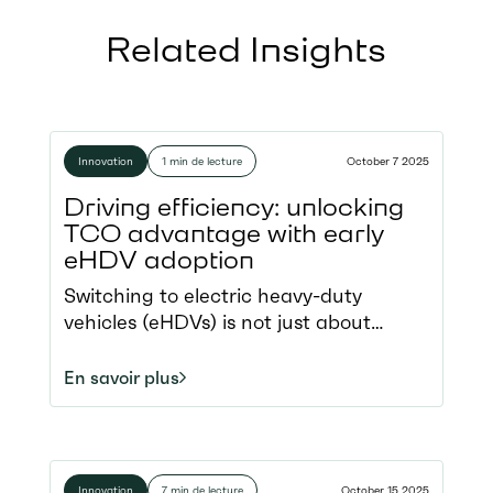
Related Insights
Innovation
1 min de lecture
October 7 2025
Driving efficiency: unlocking
TCO advantage with early
eHDV adoption
Switching to electric heavy-duty
vehicles (eHDVs) is not just about
sustainability. Economics play a central
role, and a question remains central for
En savoir plus
every fleet operator: When does going
electric make financial sense? Our
new lifecycle Total Cost of Ownership
(TCO) analysis reveals that the answer
Innovation
7 min de lecture
October 15 2025