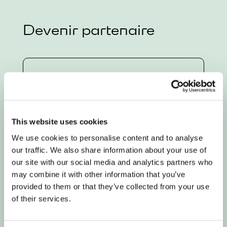
Devenir partenaire
Partenaire eMSP
Rejoignez notre réseau mondial de
partenaires et étendez votre présence
This website uses cookies
sur le réseau de recharge pour
We use cookies to personalise content and to analyse
camions électriques connaissant la
our traffic. We also share information about your use of
plus forte croissance en Europe.
our site with our social media and analytics partners who
Devenir partenaire
may combine it with other information that you’ve
provided to them or that they’ve collected from your use
of their services.
Partenaire foncier