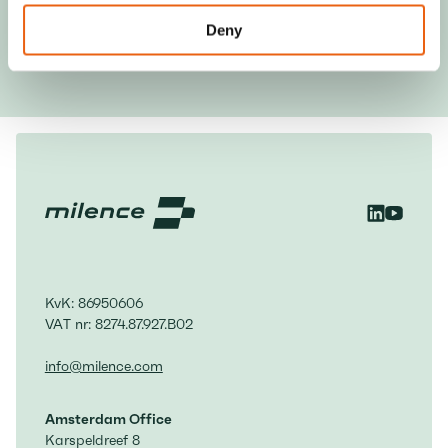
Deny
KvK: 86950606
VAT nr: 8274.87.927.B02
info@milence.com
Amsterdam Office
Karspeldreef 8