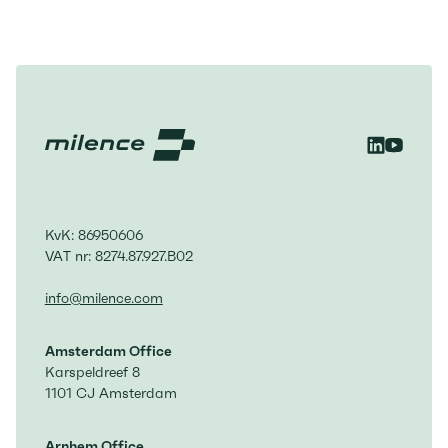
KvK: 86950606
VAT nr: 8274.87.927.B02
info@milence.com
Amsterdam Office
Karspeldreef 8
1101 CJ Amsterdam
Arnhem Office