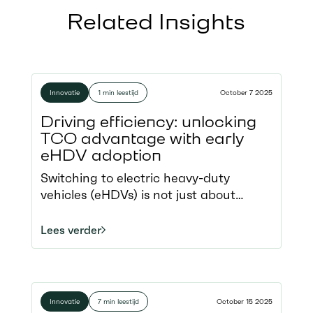
Related Insights
Innovatie
1 min leestijd
October 7 2025
Driving efficiency: unlocking
TCO advantage with early
eHDV adoption
Switching to electric heavy-duty
vehicles (eHDVs) is not just about
sustainability. Economics play a central
role, and a question remains central for
Lees verder
every fleet operator: When does going
electric make financial sense? Our
new lifecycle Total Cost of Ownership
(TCO) analysis reveals that the answer
Innovatie
7 min leestijd
October 15 2025
is sooner than many expect. While