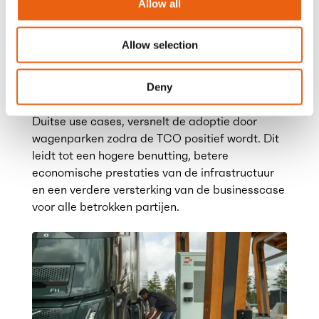
Allow all
versnellen, dragen bij aan een hogere
kostenefficiëntie en profiteren tegelijkertijd van
competitievere tarieven die samenhangen met
Allow selection
hun groeiende laadvolumes.
Deny
Zoals zichtbaar in zowel de Nederlandse als
Duitse use cases, versnelt de adoptie door
wagenparken zodra de TCO positief wordt. Dit
leidt tot een hogere benutting, betere
economische prestaties van de infrastructuur
en een verdere versterking van de businesscase
voor alle betrokken partijen.