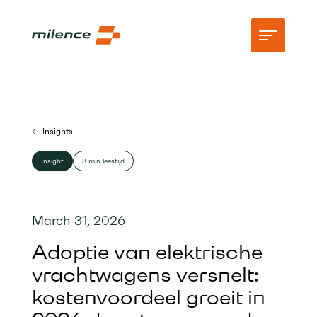
Ondersteuning
Insights
Netwerk
Insight
3 min leestijd
Begin met opladen
Middelen
March 31, 2026
Bedrijf
Adoptie van elektrische
vrachtwagens versnelt:
kostenvoordeel groeit in