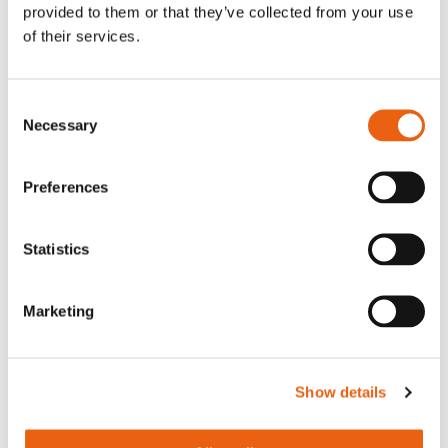
provided to them or that they’ve collected from your use
Wat is er veranderd sinds 2025?
of their services.
Ondersteunende beleidsmaatregelen,
duidelijkere regelgevingskaders en verbeterde
voertuigprestaties versterken elkaar steeds
Consent
meer. Dit maakt de businesscase voor
Necessary
Selection
elektrificatie sterker, voorspelbaarder en
minder afhankelijk van subsidies.
Preferences
Een verschuiving in de markt: van gedeelde
investeringen naar gedeelde waarde
Statistics
Het rapport van dit jaar laat zien dat de
adoptie door wagenparken en de economische
Marketing
dynamiek van laadinfrastructuur steeds nauwer
met elkaar verbonden raken. Naarmate de
uitrol van elektrische vrachtwagens leidt tot een
hogere benutting van publieke laadpunten,
Show details
dalen de kosten en ontstaat er gedeelde
waarde. Wagenparken die deze transitie