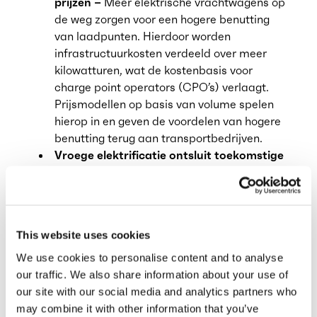
prijzen –
Meer elektrische vrachtwagens op
de weg zorgen voor een hogere benutting
van laadpunten. Hierdoor worden
infrastructuurkosten verdeeld over meer
kilowatturen, wat de kostenbasis voor
charge point operators (CPO’s) verlaagt.
Prijsmodellen op basis van volume spelen
hierop in en geven de voordelen van hogere
benutting terug aan transportbedrijven.
Vroege elektrificatie ontsluit toekomstige
volumekortingen –
Bij een gefaseerde
transitie van wagenparken blijven de eerste
elektrische vrachtwagens in gebruik terwijl
de totale laadvolumes groeien. Hierdoor
This website uses cookies
profiteren deze voertuigen later van
volumekortingen die pas in een latere fase
We use cookies to personalise content and to analyse
van de transitie ontstaan, wat hun totale
our traffic. We also share information about your use of
kosten over de levensduur verder verbetert.
our site with our social media and analytics partners who
may combine it with other information that you’ve