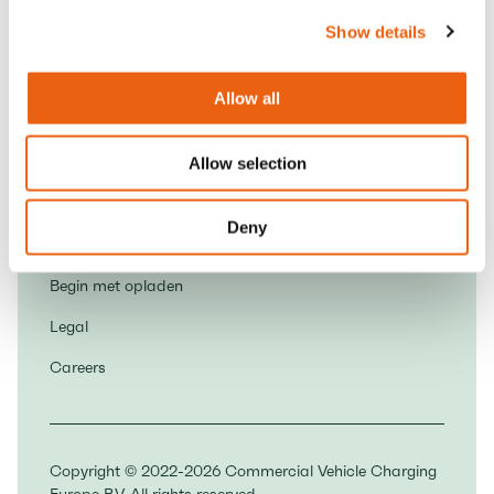
6827 AV Arnhem
Show details
Contact
Allow all
Word een partner
Download de app
Allow selection
Huisregels
Deny
Over ons
Begin met opladen
Legal
Careers
Copyright © 2022-2026 Commercial Vehicle Charging