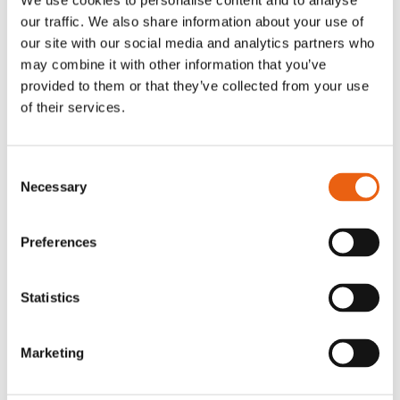
We use cookies to personalise content and to analyse
betaalpas (PDF)
our traffic. We also share information about your use of
our site with our social media and analytics partners who
may combine it with other information that you’ve
provided to them or that they’ve collected from your use
of their services.
Consent
KvK: 86950606
Necessary
Selection
VAT nr: 8274.87.927.B02
info@milence.com
Preferences
Amsterdam Kantoor
Statistics
Karspeldreef 8
1101 CJ Amsterdam
Marketing
Arnhem Kantoor
Westervoortsedijk 73-KB