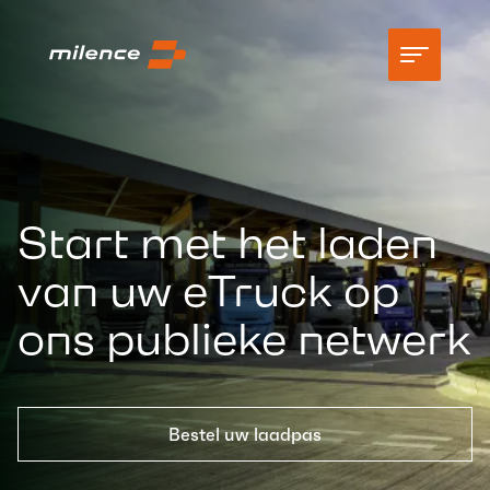
Ondersteuning
Netwerk
Start met het laden
Begin met opladen
van uw eTruck op
Middelen
ons publieke netwerk
Bedrijf
Bestel uw laadpas