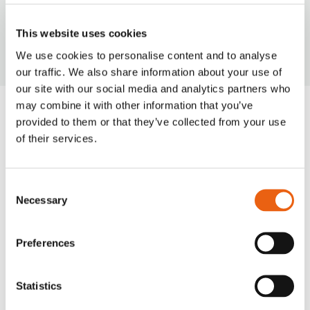
VIDEO
This website uses cookies
We use cookies to personalise content and to analyse
our traffic. We also share information about your use of
our site with our social media and analytics partners who
Houd de
may combine it with other information that you’ve
controle:
provided to them or that they’ve collected from your use
of their services.
De Milence Portal
Uw digitale platform voor operationele
inzichten. Bekijk laadkosten,
Consent
sessiegegevens en real-time
Necessary
Selection
beschikbaarheid van hubs in een
interface die voortdurend wordt verbeterd
Preferences
om aan uw behoeften te voldoen.
Bent u al klant? Log hier in.
Statistics