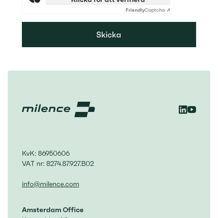
Friendly
Captcha ⇗
Skicka
KvK: 86950606
VAT nr: 8274.87.927.B02
info@milence.com
Amsterdam Office