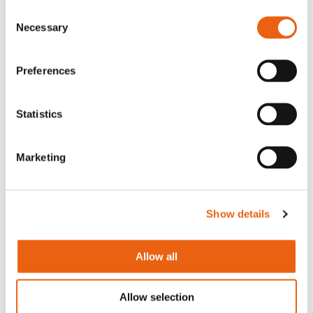
Consent
Necessary
Selection
Land
Preferences
Telefon
Statistics
Marketing
E-post
Show details
Partnerskapstyp
Allow all
El/tekniskt underhåll
Renhållning
Allow selection
Byggnation
Operationer