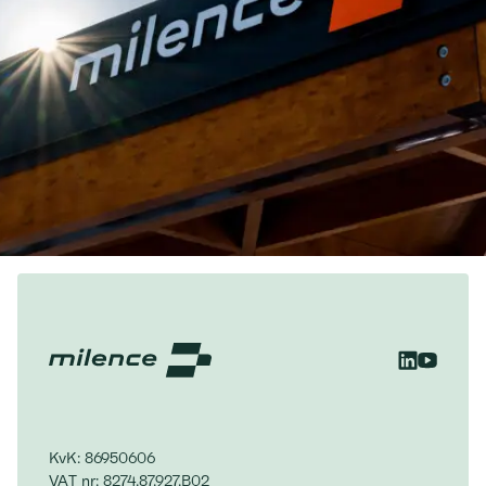
KvK: 86950606
VAT nr: 8274.87.927.B02