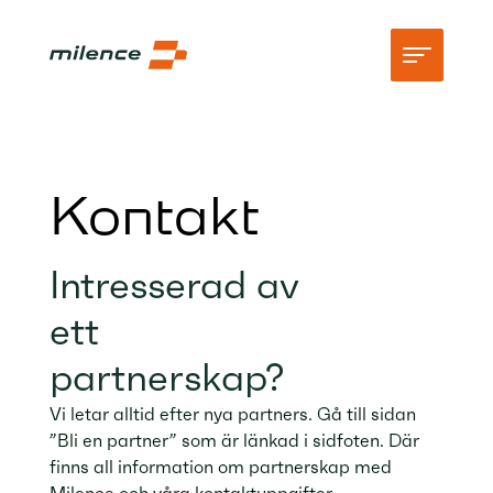
Stöd
Kontakt
Natverk
Börja ladda
Intresserad av
Resurser
ett
Företag
partnerskap?
Vi letar alltid efter nya partners. Gå till sidan
”Bli en partner” som är länkad i sidfoten. Där
finns all information om partnerskap med