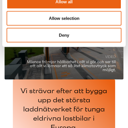
Allow all
Allow selection
Deny
VIDEO
Milence främjar hållbarhet i allt vi gör och ser till
att allt vi lämnar ett så litet klimatavtryck som
möjligt.
Vi strävar efter att bygga
upp det största
laddnätverket för tunga
eldrivna lastbilar i
Europa.