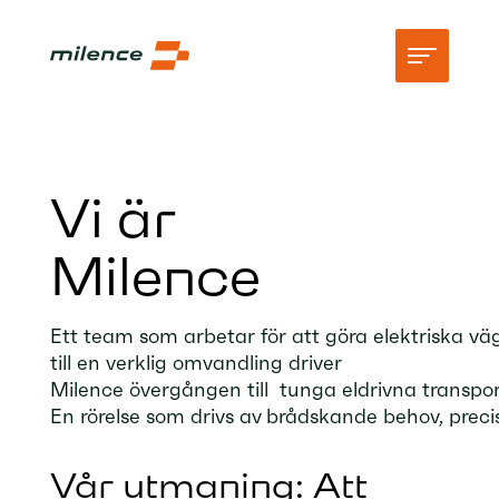
Stöd
Vi är
Natverk
Milence
Börja ladda
Resurser
Ett
team
som
arbetar
för
att
göra
elektrisk
a
vä
till
en
verklig
omvandling
driver
Företag
Milence
övergången
till
tunga
el
drivna
transpo
En
rörelse
som
drivs
av
brådskande
behov
,
preci
Vår utmaning: Att