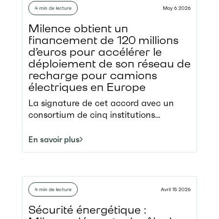
4 min de lecture
May 6 2026
Milence obtient un
financement de 120 millions
d’euros pour accélérer le
déploiement de son réseau de
recharge pour camions
électriques en Europe
La signature de cet accord avec un
consortium de cinq institutions
financières internationales constitue
une étape majeure pour Milence,
En savoir plus
marquant son accès aux marchés de
capitaux Avec 34 stations de recharge
dans huit pays européens, Milence
exploite le plus grand réseau public de
4 min de lecture
Avril 15 2026
recharge pour le transport lourd Ces
fonds supplémentaires soutiendront la
Sécurité énergétique :