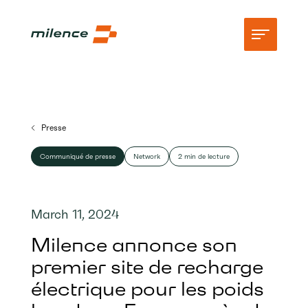
Assistance
Presse
Réseau
Communiqué de presse
Network
2 min de lecture
Commencez à recharger
Ressources
March 11, 2024
Entreprise
Milence annonce son
premier site de recharge
électrique pour les poids