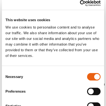
de Recharge Combiné) fournissant jusqu’à
400 kW de puissance de recharge chacun.
Le site comprendra également l’arche
emblématique de Milence, ainsi que des
This website uses cookies
installations supplémentaires qui
We use cookies to personalise content and to analyse
permettront aux conducteurs de se
our traffic. We also share information about your use of
ressourcer, tels que des
our site with our social media and analytics partners who
toilettes, des douches, et un
may combine it with other information that you’ve
restaurant (non gérés par Milence).
provided to them or that they’ve collected from your use
of their services.
La seconde phase comprendra des bornes
de recharge supplémentaires. Milence a
Consent
également l’intention d’installer ses
Necessary
Selection
premiers
chargeurs MCS (Megawatt Charging System) au
cours de cette phase.
Preferences
Anja van Niersen, PDG de Milence
, partage