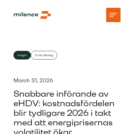
Stöd
Insight
3 min läsning
Natverk
Börja ladda
March 31, 2026
Resurser
Snabbare införande av
Företag
eHDV: kostnadsfördelen
blir tydligare 2026 i takt
med att energiprisernas
volatilitet ökar