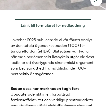
downl
Länk till formuläret för nedladdning
I oktober 2025 publicerade vi vår första analys
av den totala ägandekostnaden (TCO) för
tunga elfordon (eHDV). Slutsatsen var tydlig:
när man bedömer hela livscykeln utgör eldrivna
lastbilar ett övertygande ekonomiskt argument
som bevisar att ett framåtblickande TCO-
perspektiv är avgörande.
Sedan dess har marknaden tagit fart
Uppdaterade riktlinjer, förbättrad
fordonseffektivitet och verkliga prestandadata
har ytterligare stärkt elektrifieringens ekonomi.