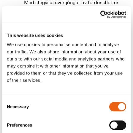
Med stegvisa övergångar av fordonsflottor
förblir de första eldrivna lastbilarna i drift
samtidigt som de totala
laddningsvolymerna växer. Detta innebär
att dessa tidiga lastbilar drar nytta av de
This website uses cookies
större volymrabatter som blir tillgängliga
We use cookies to personalise content and to analyse
senare under övergången, vilket förbättrar
our traffic. We also share information about your use of
deras livscykelkostnader.
our site with our social media and analytics partners who
may combine it with other information that you’ve
Vad har förändrats sedan 2025?
provided to them or that they’ve collected from your use
Stödjande politiska åtgärder, tydligare
of their services.
regelverk och förbättrad fordonseffektivitet
förstärker varandra, vilket gör de ekonomiska
argumenten för elektrifiering starkare, mer
Consent
förutsägbara och mindre beroende av
Necessary
Selection
subventioner.
Preferences
En marknadsförändring: från delad