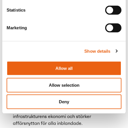
investering till delat värde
Årets rapport belyser hur vagnparksinförandet
Statistics
och laddinfrastrukturens ekonomi blir alltmer
sammankopplade. I takt med att utbyggnaden
Marketing
av eHDV driver på ett högre utnyttjande av
offentlig laddning minskar kostnaderna, vilket
skapar delat värde. Vagnparker som påskyndar
denna övergång möjliggör större
Show details
kostnadseffektivitet och drar i sin tur nytta av
mer konkurrenskraftiga priser kopplade till
Allow all
deras växande laddningsvolymer.
Allow selection
Som framgår av både de nederländska och
tyska användarfallen accelererar
Deny
vagnparkernas införande så snart TCO blir
positivt, vilket driver på utnyttjandet, förbättrar
infrastrukturens ekonomi och stärker
affärsnyttan för alla inblandade.