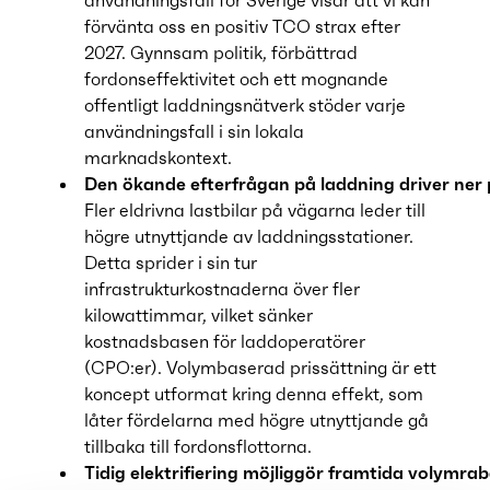
användningsfall för Sverige visar att vi kan
förvänta oss en positiv TCO strax efter
2027. Gynnsam politik, förbättrad
fordonseffektivitet och ett mognande
offentligt laddningsnätverk stöder varje
användningsfall i sin lokala
marknadskontext.
Den ökande efterfrågan på laddning driver ner
Fler eldrivna lastbilar på vägarna leder till
högre utnyttjande av laddningsstationer.
Detta sprider i sin tur
infrastrukturkostnaderna över fler
kilowattimmar, vilket sänker
kostnadsbasen för laddoperatörer
(CPO:er). Volymbaserad prissättning är ett
koncept utformat kring denna effekt, som
låter fördelarna med högre utnyttjande gå
tillbaka till fordonsflottorna.
Tidig elektrifiering möjliggör framtida volymrab