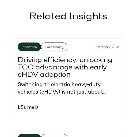
Related Insights
Innovation
1 min läsning
October 7 2025
Driving efficiency: unlocking
TCO advantage with early
eHDV adoption
Switching to electric heavy-duty
vehicles (eHDVs) is not just about
sustainability. Economics play a central
role, and a question remains central for
Läs mer
every fleet operator: When does going
electric make financial sense? Our
new lifecycle Total Cost of Ownership
(TCO) analysis reveals that the answer