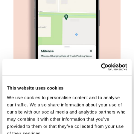
This website uses cookies
Kolla laddtillgängligheten
We use cookies to personalise content and to analyse
our traffic. We also share information about your use of
our site with our social media and analytics partners who
Omedelbara besked om antalet tillgängliga
may combine it with other information that you’ve
laddare på en viss plats och de laddhastigheter
provided to them or that they’ve collected from your use
som erbjuds.
of their services.