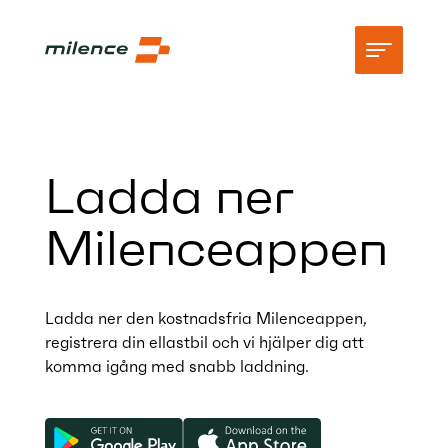
Stöd
Ladda ner
Natverk
Milenceappen
Börja ladda
Resurser
Ladda ner den kostnadsfria Milenceappen,
Företag
registrera din ellastbil och vi hjälper dig att
komma igång med snabb laddning.